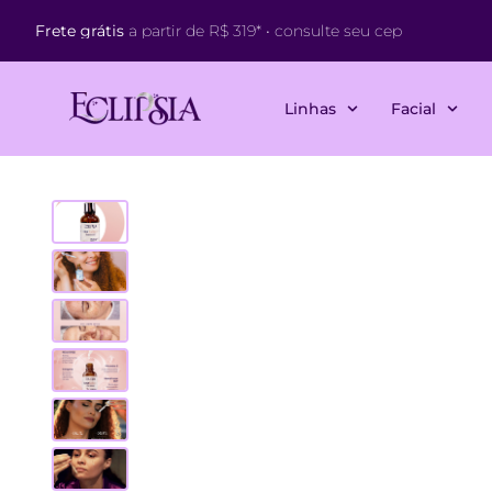
Frete grátis
a partir de R$ 319* • consulte seu cep
Linhas
Facial