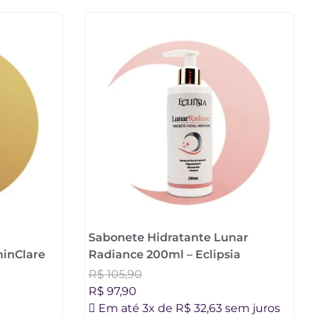
Sabonete Hidratante Lunar
inClare
Radiance 200ml – Eclipsia
R$
105,90
R$
97,90
Em até 3x de
R$
32,63
sem juros