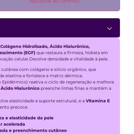
Adicionar ao carrinho
m
Colágeno Hidrolisado, Ácido Hialurônico,
rescimento (EGF)
que restaura a firmeza, hidrata em
vação celular.Devolve densidade e vitalidade à pele.
juros
R$
119,90
 cutânea com colágeno e silício orgânico, que
e elastina e fortalece a matriz dérmica.
juros
R$
119,90
 Epidérmico) reativa o ciclo de regeneração e melhora
o
Ácido Hialurônico
preenche linhas finas e mantém a
juros
R$
119,91
lve elasticidade e suporte estrutural, e a
Vitamina E
juros
R$
130,40
ento precoce.
 e elasticidade da pele
juros
R$
132,45
r acelerada
tada e preenchimento cutâneo
juros
R$
134,58