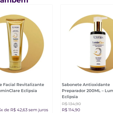
e Facial Revitalizante
Sabonete Antioxidante
uminClare Eclipsia
Preparador 200ML – Lum
Eclipsia
R$
134,90
3x de
R$
42,63
sem juros
R$
114,90