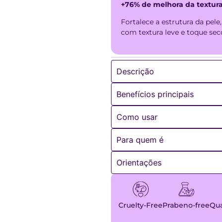
+76% de melhora da textur
7x de
R$
19,53
com j
Fortalece a estrutura da pele
com textura leve e toque sec
8x de
R$
17,36
com j
9x de
R$
15,68
com j
Descrição
10x de
R$
14,34
com 
Benefícios principais
11x de
R$
13,24
com 
Como usar
12x de
R$
12,33
com 
Para quem é
Orientações
Cruelty-Free
Prabeno-free
Qua