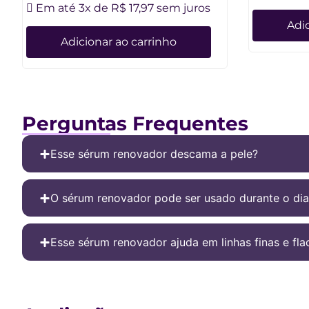
Em até 3x de
R$
17,97
sem juros
Adic
Adicionar ao carrinho
Perguntas Frequentes
Esse sérum renovador descama a pele?
O sérum renovador pode ser usado durante o dia
Esse sérum renovador ajuda em linhas finas e fla