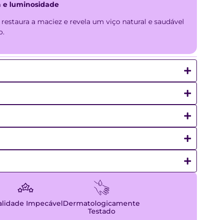
a e luminosidade
uros
R$
136,71
, restaura a maciez e revela um viço natural e saudável
o.
uros
R$
138,88
uros
R$
141,12
juros
R$
143,40
juros
R$
145,64
juros
R$
147,96
lidade Impecável
Dermatologicamente
Testado