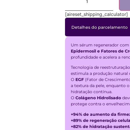
[aireset_shipping_calculator]
Detalhes do parcelamento
Um sérum regenerador co
Parcelas:
Epidermosil e Fatores de C
profundidade e acelera a reno
1x de
R$
119,90
sem 
Tecnologia de reestruturação
estimula a produção natural d
2x de
R$
59,95
sem 
O
EGF
(Fator de Crescimento
a textura da pele, enquanto 
3x de
R$
39,97
sem 
hidratação contínua.
O
Colágeno Hidrolisado
devo
4x de
R$
32,60
com 
protege contra o envelhecim
+94% de aumento da firmeza
5x de
R$
26,49
com 
+89% de regeneração celula
+82% de hidratação susten
6x de
R$
22,43
com 