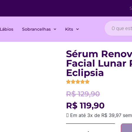
10
S
Lábios
Sobrancelhas
Kits
Sérum Renov
Facial Lunar
Eclipsia
R$
129,90
R$
119,90
Em até 3x de
R$
39,97
sem 