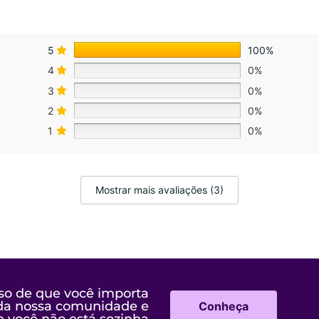
5
100%
4
0%
3
0%
2
0%
1
0%
Mostrar mais avaliações (3)
so de que você importa
 da nossa comunidade e
Conheça
e você não está sozinha