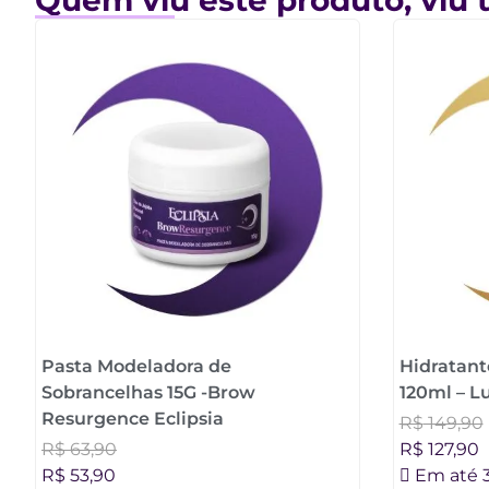
Pasta Modeladora de
Hidratant
Sobrancelhas 15G -Brow
120ml – L
Resurgence Eclipsia
R$
149,90
R$
63,90
R$
127,90
R$
53,90
Em até 