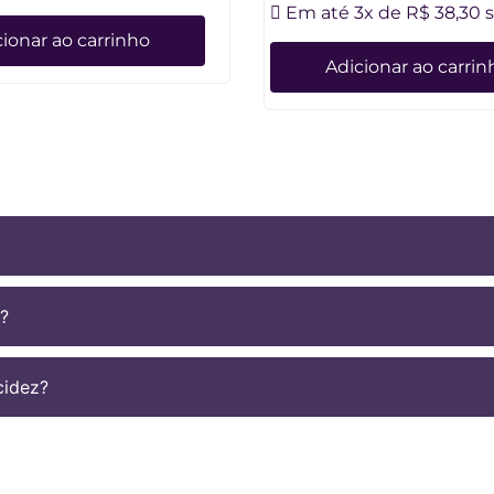
Em até 3x de
R$
38,30
s
ionar ao carrinho
Adicionar ao carrin
?
cidez?