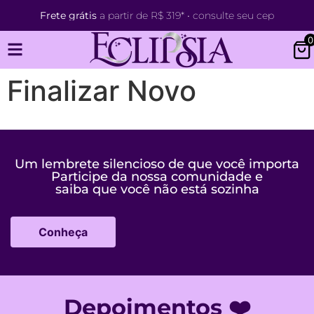
Frete grátis
a partir de R$ 319* • consulte seu cep
0
Finalizar Novo
Um lembrete silencioso de que você importa
Participe da nossa comunidade e
saiba que você não está sozinha
Conheça
Depoimentos ❤️