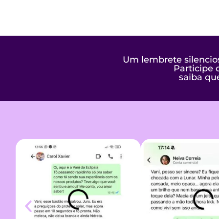
Um lembrete silencio
Participe
saiba qu