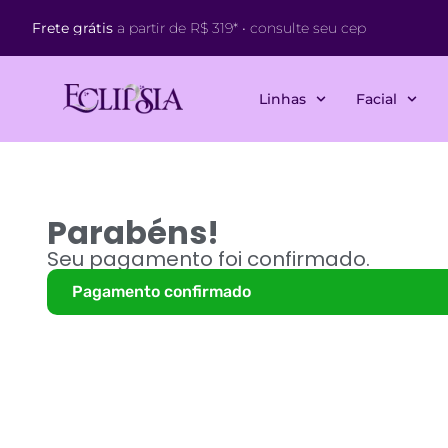
Frete grátis
a partir de R$ 319* • consulte seu cep
Linhas
Facial
Parabéns!
Seu pagamento foi confirmado.
Pagamento confirmado