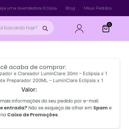
% OFF na 1ª compra • cupom
eja uma revendedora Eclipsa
ECLIPSIAREVELA
Blog
Meus Pedidos
0
cê acaba de comprar:
zador e Clareador LuminClare 30ml – Eclipsia x 1
te Preparador 200ML – LuminClare Eclipsia x 1
Valor:
mais informações do seu pedido por e-mail.
de entrada?
Não se esqueça de olhar em
Spam
e
na
Caixa de Promoções
.