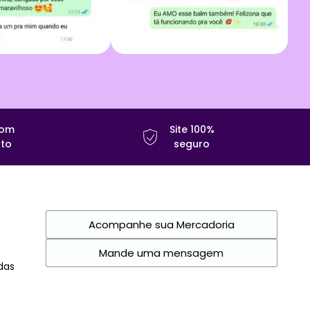
com
Site 100%
to
seguro
Acompanhe sua Mercadoria
Mande uma mensagem
das